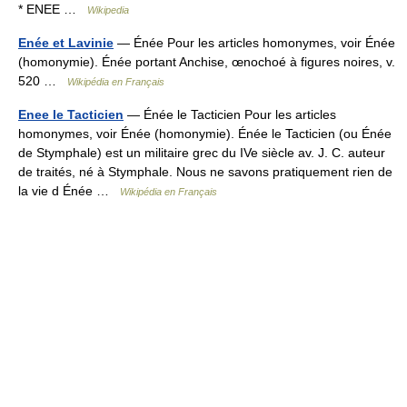
* ENEE …
Wikipedia
Enée et Lavinie
— Énée Pour les articles homonymes, voir Énée
(homonymie). Énée portant Anchise, œnochoé à figures noires, v.
520 …
Wikipédia en Français
Enee le Tacticien
— Énée le Tacticien Pour les articles
homonymes, voir Énée (homonymie). Énée le Tacticien (ou Énée
de Stymphale) est un militaire grec du IVe siècle av. J. C. auteur
de traités, né à Stymphale. Nous ne savons pratiquement rien de
la vie d Énée …
Wikipédia en Français