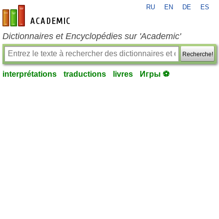
RU
EN
DE
ES
fr-academic.com
Dictionnaires et Encyclopédies sur 'Academic'
Recherche!
interprétations
traductions
livres
Игры ⚽