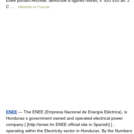
Énée portant Anchise, œnochoé à figures noires, v. 520 510 av. J.
C …
Wikipédia en Français
ENEE
— The ENEE (Empresa Nacional de Energía Eléctrica), is
Honduras s government owned and operated electrical power
company [ [http://enee.hn ENEE official site in Spanish] ] ,
operating within the Electricity sector in Honduras. By the Numbers