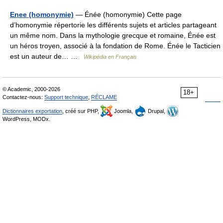
Enee (homonymie)
— Énée (homonymie) Cette page
d’homonymie répertorie les différents sujets et articles partageant
un même nom. Dans la mythologie grecque et romaine, Énée est
un héros troyen, associé à la fondation de Rome. Énée le Tacticien
est un auteur de… …
Wikipédia en Français
© Academic, 2000-2026
18+
Contactez-nous:
Support technique
,
RÉCLAME
Dictionnaires exportation
, créé sur PHP,
Joomla,
Drupal,
WordPress, MODx.