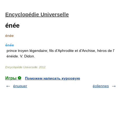
Encyclopédie Universelle
énée
énée
énée
prince troyen légendaire; fils d'Aphrodite et d'Anchise, héros de l'
énéide. V. Didon.
Encyclopédie Universelle
.
2012
.
Игры ⚽
Поможем написать курсовую
énuquer
éoliennes